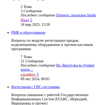
2
Темы
3
Сообщения
Последнее сообщение
Перенос лицензии Imark
Перейти
Иван
к
18 мар 2025, 15:59
последнему
сообщению
РМК и оборудование
Вопросы по модулю регистрации продаж,
подключаемому оборудование и прочим кассовым
программам
7
Темы
21
Сообщения
Последнее сообщение
Re: Выгрузка во Frontol
кратк…
Перейти
a.krutikov
к
09 окт 2024, 00:05
последнему
сообщению
Интеграция с ГИС-системами
Вопросы связанные с работой Государственных
Информационных Систем (ЕГАИС, Меркурий,
Маркировка и прочее)