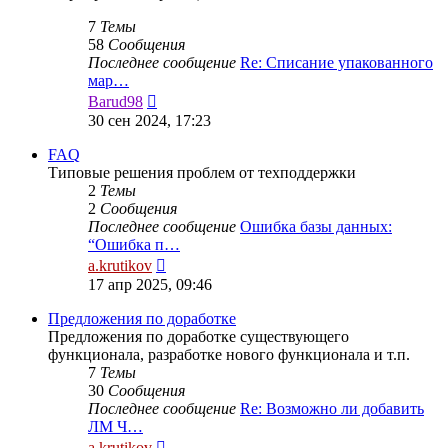
7
Темы
58
Сообщения
Последнее сообщение
Re: Списание упакованного
мар…
Перейти
Barud98
к
30 сен 2024, 17:23
последнему
сообщению
FAQ
Типовые решения проблем от техподдержки
2
Темы
2
Сообщения
Последнее сообщение
Ошибка базы данных:
“Ошибка п…
Перейти
a.krutikov
к
17 апр 2025, 09:46
последнему
сообщению
Предложения по доработке
Предложения по доработке существующего
функционала, разработке нового функционала и т.п.
7
Темы
30
Сообщения
Последнее сообщение
Re: Возможно ли добавить
ЛМ Ч…
Перейти
a.krutikov