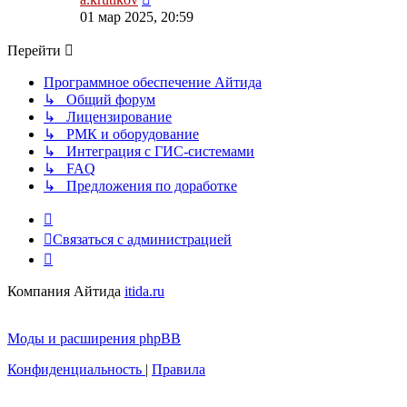
к
01 мар 2025, 20:59
последнему
сообщению
Перейти
Программное обеспечение Айтида
↳ Общий форум
↳ Лицензирование
↳ РМК и оборудование
↳ Интеграция с ГИС-системами
↳ FAQ
↳ Предложения по доработке
Связаться с администрацией
Компания Айтида
itida.ru
Моды и расширения phpBB
Конфиденциальность
|
Правила