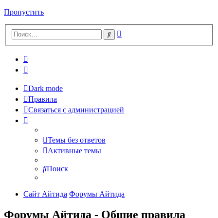
Пропустить
Расширенный
Поиск
поиск
Dark mode
Правила
Связаться с администрацией
Темы без ответов
Активные темы
Поиск
Сайт Айтида
Форумы Айтида
Форумы Айтида - Общие правила