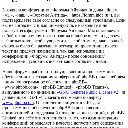
Заходя на конференцию «Форумы Айтида» (в дальнейшем
«мы», «наш», «Форумы Айтида», «https://forum.itida.ru»), вы
подтверждаете своё согласие со следующими условиями. Если
вы не согласны с ними, пожалуйста, не заходите и не
пользуйтесь форумами «Форумы Айтида». Мы оставляем за
собой право изменять эти правила в любое время и сделаем
всё возможное, чтобы уведомить вас об этом, однако с вашей
стороны было бы разумным регулярно просматривать этот
текст на предмет изменений, так как использование
конференции «Форумы Айтида» после обновления/
исправления условий означает ваше согласие с ними.
Наши форумы работают под управлением программного
обеспечения для создания конференций phpBB (в дальнейшем
«они», «программное обеспечение phpBB»,
«www.phpbb.com», «phpBB Limited», «phpBB Teams»),
выпущенного по лицензии «
GNU General Public License v2
» (в
дальнейшем «GPL»). Скачать его можно по адресу
www.phpbb.com
. Ограничения лицензии GPL для
программного обеспечения phpBB строго связаны с
организацией и поддержкой интернет-конференций, и phpBB
Limited не несёт ответственности за то, что администрация
конференций определяет в качестве допустимого содержания