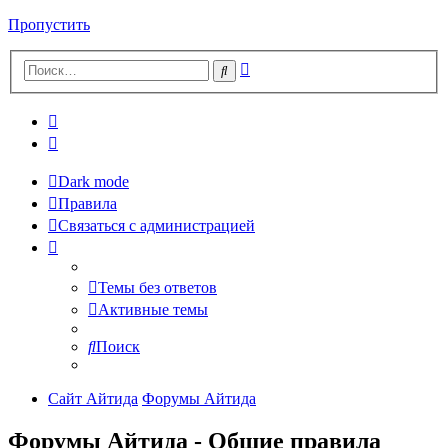
Пропустить
Расширенный
Поиск
поиск
Dark mode
Правила
Связаться с администрацией
Темы без ответов
Активные темы
Поиск
Сайт Айтида
Форумы Айтида
Форумы Айтида - Общие правила