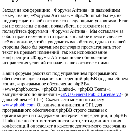
Заходя на конференцию «Форумы Айтида» (в дальнейшем
«мы», «наш», «Форумы Айтида», «https://forum.itida.ru»), вы
подтверждаете своё согласие со следующими условиями. Если
вы не согласны с ними, пожалуйста, не заходите и не
пользуйтесь форумами «Форумы Айтида». Мы оставляем за
собой право изменять эти правила в любое время и сделаем
всё возможное, чтобы уведомить вас об этом, однако с вашей
стороны было бы разумным регулярно просматривать этот
текст на предмет изменений, так как использование
конференции «Форумы Айтида» после обновления/
исправления условий означает ваше согласие с ними.
Наши форумы работают под управлением программного
обеспечения для создания конференций phpBB (в дальнейшем
«они», «программное обеспечение phpBB»,
«www.phpbb.com», «phpBB Limited», «phpBB Teams»),
выпущенного по лицензии «
GNU General Public License v2
» (в
дальнейшем «GPL»). Скачать его можно по адресу
www.phpbb.com
. Ограничения лицензии GPL для
программного обеспечения phpBB строго связаны с
организацией и поддержкой интернет-конференций, и phpBB
Limited не несёт ответственности за то, что администрация
конференций определяет в качестве допустимого содержания