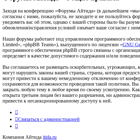
Заходя на конференцию «Форумы Айтида» (в дальнейшем «мы», «
согласны с ними, пожалуйста, не заходите и не пользуйтесь ф
уведомить вас об этом, однако с вашей стороны было бы разу
обновления/исправления условий означает ваше согласие с ним
Наши форумы работают под управлением программного обеспе
Limited», «phpBB Teams»), выпущенного по лицензии «
GNU Gen
программного обеспечения phpBB строго связаны с организаци
определяет в качестве допустимого содержания и/или поведен
Вы соглашаетесь не размещать оскорбительных, угрожающих, 
могут нарушить законы вашей страны, страны, которая предо
могут привести к вашему немедленному отключению от конфере
сохраняются для возможности проведения такой политики. Вы 
закрыть любую тему в любое время по своему усмотрению. Как 
открыта третьим лицам без вашего разрешения, ни администра
привести к несанкционированному доступу к ней.
Связаться с администрацией
Компания Айтида
itida.ru