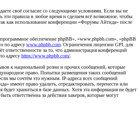
ждаете своё согласие со следующими условиями. Если вы не
ь эти правила в любое время и сделаем всё возможное, чтобы
, так как использование конференции «Форумы Айтида» после
«программное обеспечение phpBB», «www.phpbb.com», «phpBB
но по адресу
www.phpbb.com
. Ограничения лицензии GPL для
ёт ответственности за то, что администрация конференций
 по адресу
https://www.phpbb.com/
.
ывов к национальной розни и прочих сообщений, которые
ждународное право. Попытки размещения таких сообщений
если мы сочтём это нужным. IP-адреса всех сообщений
да» имеют право удалить, отредактировать, перенести или
 будет храниться в базе данных. Хотя эта информация не будет
ыть ответственна за действия хакеров, которые могут