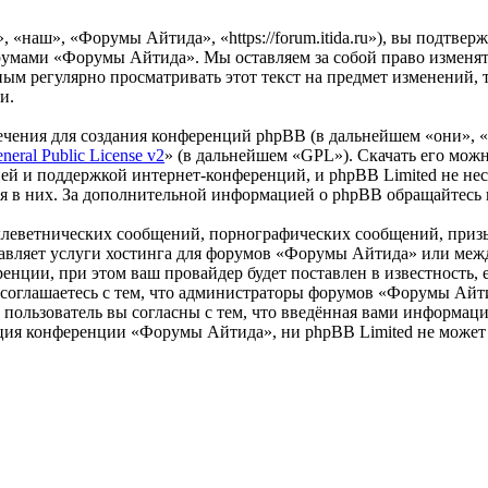
наш», «Форумы Айтида», «https://forum.itida.ru»), вы подтвер
орумами «Форумы Айтида». Мы оставляем за собой право изменят
мным регулярно просматривать этот текст на предмет изменений
и.
чения для создания конференций phpBB (в дальнейшем «они», 
eral Public License v2
» (в дальнейшем «GPL»). Скачать его мож
ей и поддержкой интернет-конференций, и phpBB Limited не нес
ия в них. За дополнительной информацией о phpBB обращайтесь
клеветнических сообщений, порнографических сообщений, приз
ставляет услуги хостинга для форумов «Форумы Айтида» или ме
нции, при этом ваш провайдер будет поставлен в известность, 
соглашаетесь с тем, что администраторы форумов «Форумы Айти
пользователь вы согласны с тем, что введённая вами информация
ция конференции «Форумы Айтида», ни phpBB Limited не может б