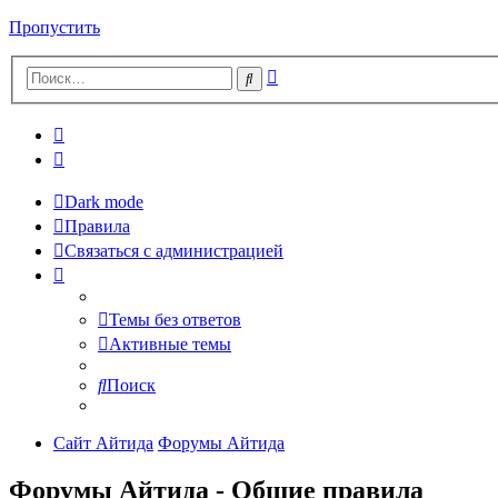
Пропустить
Расширенный
Поиск
поиск
Dark mode
Правила
Связаться с администрацией
Темы без ответов
Активные темы
Поиск
Сайт Айтида
Форумы Айтида
Форумы Айтида - Общие правила