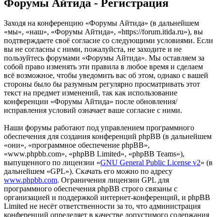
Форумы Айтида - Регистрация
Заходя на конференцию «Форумы Айтида» (в дальнейшем
«мы», «наш», «Форумы Айтида», «https://forum.itida.ru»), вы
подтверждаете своё согласие со следующими условиями. Если
вы не согласны с ними, пожалуйста, не заходите и не
пользуйтесь форумами «Форумы Айтида». Мы оставляем за
собой право изменять эти правила в любое время и сделаем
всё возможное, чтобы уведомить вас об этом, однако с вашей
стороны было бы разумным регулярно просматривать этот
текст на предмет изменений, так как использование
конференции «Форумы Айтида» после обновления/
исправления условий означает ваше согласие с ними.
Наши форумы работают под управлением программного
обеспечения для создания конференций phpBB (в дальнейшем
«они», «программное обеспечение phpBB»,
«www.phpbb.com», «phpBB Limited», «phpBB Teams»),
выпущенного по лицензии «
GNU General Public License v2
» (в
дальнейшем «GPL»). Скачать его можно по адресу
www.phpbb.com
. Ограничения лицензии GPL для
программного обеспечения phpBB строго связаны с
организацией и поддержкой интернет-конференций, и phpBB
Limited не несёт ответственности за то, что администрация
конференций определяет в качестве допустимого содержания