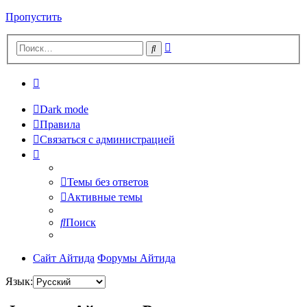
Пропустить
Расширенный
Поиск
поиск
Dark mode
Правила
Связаться с администрацией
Темы без ответов
Активные темы
Поиск
Сайт Айтида
Форумы Айтида
Язык: