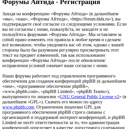
Форумы Айтида - Регистрация
Заходя на конференцию «Форумы Айтида» (в дальнейшем
«мы», «наш», «Форумы Айтида», «https://forum.itida.ru»), вы
подтверждаете своё согласие со следующими условиями. Если
вы не согласны с ними, пожалуйста, не заходите и не
пользуйтесь форумами «Форумы Айтида». Мы оставляем за
собой право изменять эти правила в любое время и сделаем
всё возможное, чтобы уведомить вас об этом, однако с вашей
стороны было бы разумным регулярно просматривать этот
текст на предмет изменений, так как использование
конференции «Форумы Айтида» после обновления/
исправления условий означает ваше согласие с ними.
Наши форумы работают под управлением программного
обеспечения для создания конференций phpBB (в дальнейшем
«они», «программное обеспечение phpBB»,
«www.phpbb.com», «phpBB Limited», «phpBB Teams»),
выпущенного по лицензии «
GNU General Public License v2
» (в
дальнейшем «GPL»). Скачать его можно по адресу
www.phpbb.com
. Ограничения лицензии GPL для
программного обеспечения phpBB строго связаны с
организацией и поддержкой интернет-конференций, и phpBB
Limited не несёт ответственности за то, что администрация
конференций определяет в качестве допустимого содержания