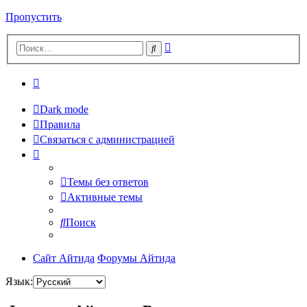
Пропустить
Расширенный
Поиск
поиск
Dark mode
Правила
Связаться с администрацией
Темы без ответов
Активные темы
Поиск
Сайт Айтида
Форумы Айтида
Язык: