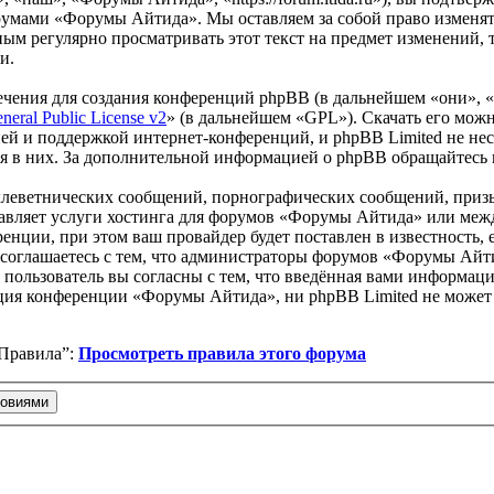
орумами «Форумы Айтида». Мы оставляем за собой право изменят
мным регулярно просматривать этот текст на предмет изменений
и.
чения для создания конференций phpBB (в дальнейшем «они», 
eral Public License v2
» (в дальнейшем «GPL»). Скачать его мож
ей и поддержкой интернет-конференций, и phpBB Limited не нес
ия в них. За дополнительной информацией о phpBB обращайтесь
клеветнических сообщений, порнографических сообщений, приз
ставляет услуги хостинга для форумов «Форумы Айтида» или ме
нции, при этом ваш провайдер будет поставлен в известность, 
соглашаетесь с тем, что администраторы форумов «Форумы Айти
пользователь вы согласны с тем, что введённая вами информация
ция конференции «Форумы Айтида», ни phpBB Limited не может б
“Правила”:
Просмотреть правила этого форума