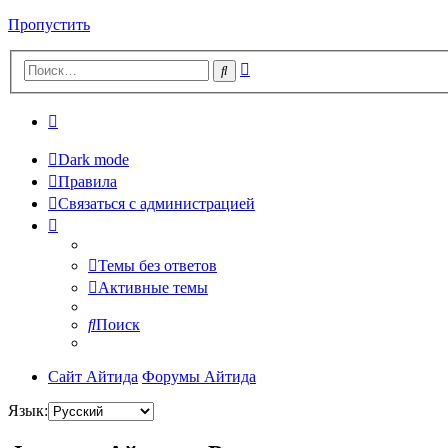
Пропустить
Расширенный
Поиск
поиск
Dark mode
Правила
Связаться с администрацией
Темы без ответов
Активные темы
Поиск
Сайт Айтида
Форумы Айтида
Язык: