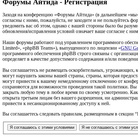
Форумы Айтида - Регистрация
Заходя на конференцию «Форумы Айтида» (в дальнейшем «мы», «
согласны с ними, пожалуйста, не заходите и не пользуйтесь ф
уведомить вас об этом, однако с вашей стороны было бы разу
обновления/исправления условий означает ваше согласие с ним
Наши форумы работают под управлением программного обеспе
Limited», «phpBB Teams»), выпущенного по лицензии «
GNU Gen
программного обеспечения phpBB строго связаны с организаци
определяет в качестве допустимого содержания и/или поведен
Вы соглашаетесь не размещать оскорбительных, угрожающих, 
могут нарушить законы вашей страны, страны, которая предо
могут привести к вашему немедленному отключению от конфере
сохраняются для возможности проведения такой политики. Вы 
закрыть любую тему в любое время по своему усмотрению. Как 
открыта третьим лицам без вашего разрешения, ни администра
привести к несанкционированному доступу к ней.
Вы соглашаетесь следовать правилам, размещенным в секции 