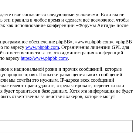
ждаете своё согласие со следующими условиями. Если вы не
ь эти правила в любое время и сделаем всё возможное, чтобы
, так как использование конференции «Форумы Айтида» после
«программное обеспечение phpBB», «www.phpbb.com», «phpBB
но по адресу
www.phpbb.com
. Ограничения лицензии GPL для
ёт ответственности за то, что администрация конференций
 по адресу
https://www.phpbb.com/
.
ывов к национальной розни и прочих сообщений, которые
ждународное право. Попытки размещения таких сообщений
если мы сочтём это нужным. IP-адреса всех сообщений
да» имеют право удалить, отредактировать, перенести или
 будет храниться в базе данных. Хотя эта информация не будет
ыть ответственна за действия хакеров, которые могут