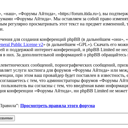
наш», «Форумы Айтида», «https://forum.itida.ru»), вы подтвер
орумами «Форумы Айтида». Мы оставляем за собой право изменят
мным регулярно просматривать этот текст на предмет изменений
и.
чения для создания конференций phpBB (в дальнейшем «они», 
eral Public License v2
» (в дальнейшем «GPL»). Скачать его мож
ей и поддержкой интернет-конференций, и phpBB Limited не нес
ия в них. За дополнительной информацией о phpBB обращайтесь
клеветнических сообщений, порнографических сообщений, приз
ставляет услуги хостинга для форумов «Форумы Айтида» или ме
нции, при этом ваш провайдер будет поставлен в известность, 
соглашаетесь с тем, что администраторы форумов «Форумы Айти
пользователь вы согласны с тем, что введённая вами информация
ция конференции «Форумы Айтида», ни phpBB Limited не может б
“Правила”:
Просмотреть правила этого форума