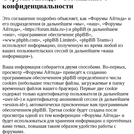
конфиденциальности
Это соглашение подробно объясняет, как «Форумы Айтида» и
его подразделения (в дальнейшем «мы», «наш», «Форумы
Айтида», «https://forum.itida.ru») и phpBB (в дальнейшем
«они», «программное обеспечение phpBB»,
«www.phpbb.com», «phpBB Limited», «phpBB Teams»)
используют информацию, полученную во время любой из
ваших пользовательских сессий (в дальнейшем «ваша
информация»).
Ваша информация собирается двумя способами. Во-первых,
просмотр «Форумы Айтида» приведёт к созданию
программным обеспечением phpBB определённого числа
cookies (небольшие текстовые файлы, загружаемые в папку
временных файлов вашего браузера). Первые две cookie
содержат только идентификатор пользователя (в дальнейшем
«user-id») и идентификатор анонимной сессии (в дальнейшем
«session-id»), автоматически присвоенные вам программным
обеспечением phpBB. Третья cookie будет создана после
просмотра одной из тем конференции «Форумы Айтида» и
будет использоваться для хранения информации о прочтённых
вами темах, повышая таким образом удобство работы с
форумами.