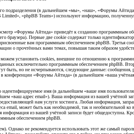
о подразделения (в дальнейшем «мы», «наш», «Форумы Айтида», «
Limited», «phpBB Teams») используют информацию, полученную
осмотр «Форумы Айтида» приведёт к созданию программным обе
о браузера). Первые две cookie содержат только идентификатор 
 присвоенные вам программным обеспечением phpBB. Третья cook
мации о прочтённых вами темах, повышая таким образом удобст
ожем установить cookies, внешние по отношению к программно
 созданных исключительно программным обеспечением phpBB. В
ут быть, но не исчерпываются, следующие данные: сообщения, 
 в конференции «Форумы Айтида» (в дальнейшем «ваша учётная 
но идентифицируемое имя (в дальнейшем «ваше имя пользователя
нейшем «ваш адрес email»). Ваша информация из вашей учётной 
редоставляющей нам услуги хостинга. Любая информация, запр
еса email, может быть как необходимой, так и необязательной 
я информация из вашей учётной записи будет общедоступна. Кроме
раммным обеспечением phpBB.
. Однако не рекомендуется использовать этот же самый пароль,