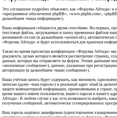
Это соглашение подробно объясняет, как «Форумы Айтида» и ег
«программное обеспечение phpBB», «www.phpbb.com», «phpBB 
дальнейшем «ваша информация»).
Ваша информация собирается двумя способами. Во-первых, пр
текстовые файлы, загружаемые в папку временных файлов вашег
анонимной сессии (в дальнейшем «session-id»), автоматически
«Форумы Айтида» и будет использоваться для хранения инфор
Также во время просмотра конференции «Форумы Айтида» мы м
документа, целью которого является рассмотрение страниц,
данные, которые вы отправляете на форум. Этими данными мог
«анонимные сообщения»), данные, указанные при регистрации
авторизации (в дальнейшем «ваши сообщения»).
Ваша учётная запись будет содержать, как минимум, однознач
записью (далее «ваш пароль») и реальный адрес email (в даль
защите компьютерной информации, применяемыми в стране, п
кроме вашего имени пользователя, вашего пароля и вашего адр
Айтида». В любом случае у вас есть возможность выбрать, кака
получения сообщений, автоматически сгенерированных прог
Ваш пароль надёжно зашифрован (односторонним хэшированием)