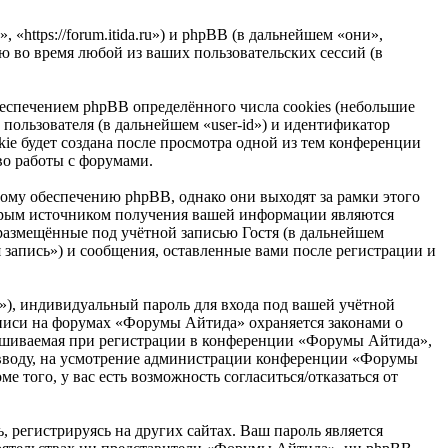
https://forum.itida.ru») и phpBB (в дальнейшем «они»,
 во время любой из ваших пользовательских сессий (в
спечением phpBB определённого числа cookies (небольшие
пользователя (в дальнейшем «user-id») и идентификатор
ie будет создана после просмотра одной из тем конференции
во работы с форумами.
му обеспечению phpBB, однако они выходят за рамки этого
торым источником получения вашей информации являются
размещённые под учётной записью Гостя (в дальнейшем
запись») и сообщения, оставленные вами после регистрации и
»), индивидуальный пароль для входа под вашей учётной
записи на форумах «Форумы Айтида» охраняется законами о
ашиваемая при регистрации в конференции «Форумы Айтида»,
ко вводу, на усмотрение администрации конференции «Форумы
 того, у вас есть возможность согласиться/отказаться от
 регистрируясь на других сайтах. Ваш пароль является