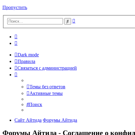
Пропустить
Расширенный
Поиск
поиск
Dark mode
Правила
Связаться с администрацией
Темы без ответов
Активные темы
Поиск
Сайт Айтида
Форумы Айтида
Форумы Айтида - Соглашение о конфи