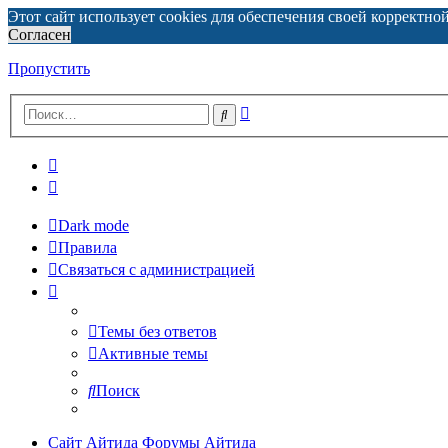
Этот сайт использует cookies для обеспечения своей корректно
Согласен
Пропустить
Расширенный
Поиск
поиск
Dark mode
Правила
Связаться с администрацией
Темы без ответов
Активные темы
Поиск
Сайт Айтида
Форумы Айтида