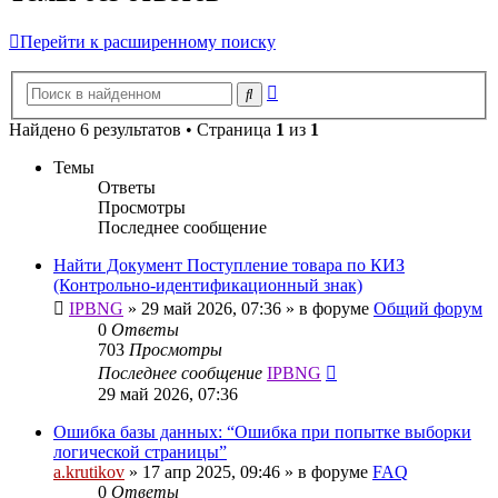
Перейти к расширенному поиску
Расширенный
Поиск
поиск
Найдено 6 результатов • Страница
1
из
1
Темы
Ответы
Просмотры
Последнее сообщение
Найти Документ Поступление товара по КИЗ
(Контрольно-идентификационный знак)
IPBNG
»
29 май 2026, 07:36
» в форуме
Общий форум
0
Ответы
703
Просмотры
Последнее сообщение
IPBNG
29 май 2026, 07:36
Ошибка базы данных: “Ошибка при попытке выборки
логической страницы”
a.krutikov
»
17 апр 2025, 09:46
» в форуме
FAQ
0
Ответы