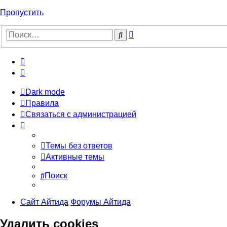
Пропустить
Расширенный
Поиск
поиск
Dark mode
Правила
Связаться с администрацией
Темы без ответов
Активные темы
Поиск
Сайт Айтида
Форумы Айтида
Удалить cookies