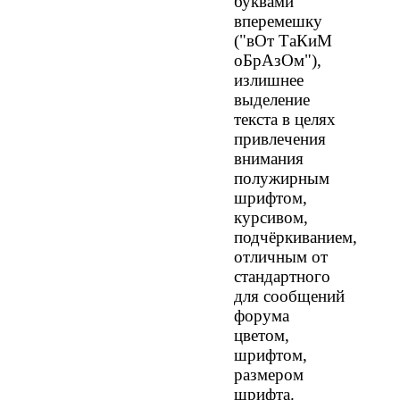
буквами
вперемешку
("вОт ТаКиМ
оБрАзОм"),
излишнее
выделение
текста в целях
привлечения
внимания
полужирным
шрифтом,
курсивом,
подчёркиванием,
отличным от
стандартного
для сообщений
форума
цветом,
шрифтом,
размером
шрифта.