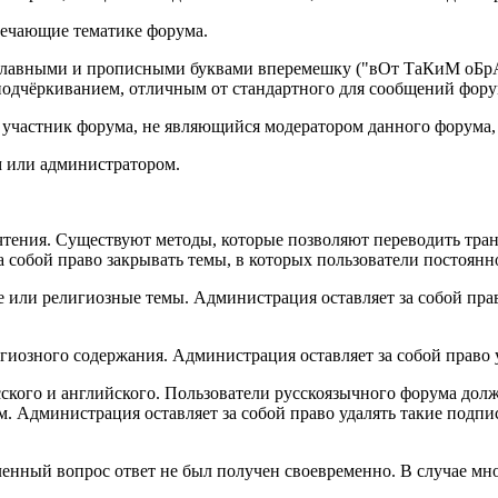
твечающие тематике форума.
вными и прописными буквами вперемешку ("вОт ТаКиМ оБрАзО
дчёркиванием, отличным от стандартного для сообщений фору
й участник форума, не являющийся модератором данного форума,
м или администратором.
 чтения. Существуют методы, которые позволяют переводить тра
за собой право закрывать темы, в которых пользователи постоя
е или религиозные темы. Администрация оставляет за собой прав
гиозного содержания. Администрация оставляет за собой право
сского и английского. Пользователи русскоязычного форума дол
 Администрация оставляет за собой право удалять такие подпи
ленный вопрос ответ не был получен своевременно. В случае мн