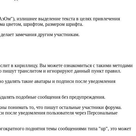
м"), излишнее выделение текста в целях привлечения
ма цветом, шрифтом, размером шрифта.
 делает замечания другим участникам.
нслит в кириллицу. Вы можете ознакомиться с такими методами
нно пишут транслитом и игнорируют данный пункт правил.
о удалять такие аватары и подписи после уведомления
 удалять подобные сообщения без предупреждения.
жны понимать то, что пишут остальные участники форума.
си после уведомления пользователя через Персональные
огократного поднятия темы сообщениями типа "up", это может