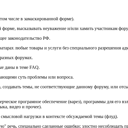
том числе в замаскированной форме).
й форме, высказывать неуважение и/или хамить участникам фору
ее законодательство РФ.
ватарах любые товары и услуги без специального разрешения а
 разных форумах.
ые даны в теме FAQ.
жающими суть проблемы или вопроса.
), создавать темы, не соответствующие данному форуму, или от
ческое програмное обеспечение (варез), программы для его взл
ка, видео и прочее).
 смысловой нагрузки в контексте обсуждаемой темы (флуд).
ю" речь, специально сделанные ошибки; злостно несоблюдать пр