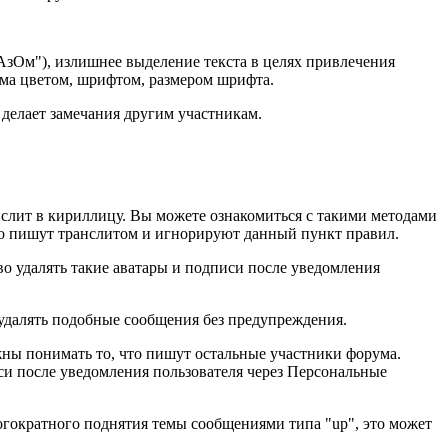
м"), излишнее выделение текста в целях привлечения
ма цветом, шрифтом, размером шрифта.
 делает замечания другим участникам.
нслит в кириллицу. Вы можете ознакомиться с такими методами
нно пишут транслитом и игнорируют данный пункт правил.
о удалять такие аватары и подписи после уведомления
 удалять подобные сообщения без предупреждения.
жны понимать то, что пишут остальные участники форума.
си после уведомления пользователя через Персональные
огократного поднятия темы сообщениями типа "up", это может