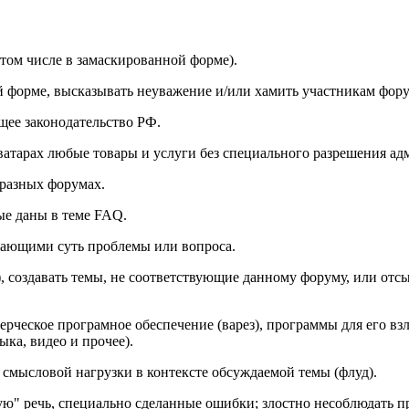
том числе в замаскированной форме).
й форме, высказывать неуважение и/или хамить участникам фору
ее законодательство РФ.
ватарах любые товары и услуги без специального разрешения а
 разных форумах.
ые даны в теме FAQ.
жающими суть проблемы или вопроса.
), создавать темы, не соответствующие данному форуму, или от
ческое програмное обеспечение (варез), программы для его взл
ка, видео и прочее).
 смысловой нагрузки в контексте обсуждаемой темы (флуд).
ю" речь, специально сделанные ошибки; злостно несоблюдать пр