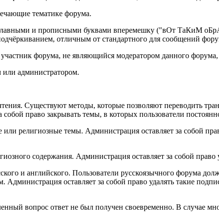
твечающие тематике форума.
вными и прописными буквами вперемешку ("вОт ТаКиМ оБрАзО
дчёркиванием, отличным от стандартного для сообщений фору
й участник форума, не являющийся модератором данного форума,
м или администратором.
 чтения. Существуют методы, которые позволяют переводить тра
за собой право закрывать темы, в которых пользователи постоя
е или религиозные темы. Администрация оставляет за собой прав
гиозного содержания. Администрация оставляет за собой право
сского и английского. Пользователи русскоязычного форума дол
 Администрация оставляет за собой право удалять такие подпи
ленный вопрос ответ не был получен своевременно. В случае мн